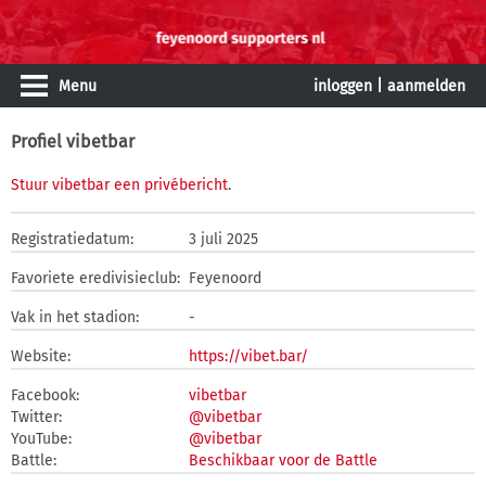
Menu
inloggen
|
aanmelden
Profiel vibetbar
Stuur vibetbar een privébericht
.
Registratiedatum:
3 juli 2025
Favoriete eredivisieclub:
Feyenoord
Vak in het stadion:
-
Website:
https://vibet.bar/
Facebook:
vibetbar
Twitter:
@vibetbar
YouTube:
@vibetbar
Battle:
Beschikbaar voor de Battle