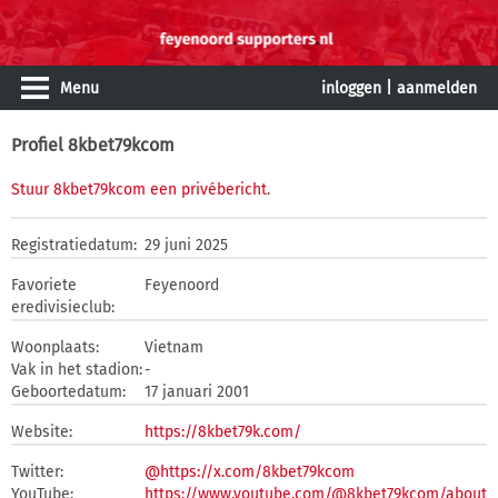
Menu
inloggen
|
aanmelden
Profiel 8kbet79kcom
Stuur 8kbet79kcom een privébericht
.
Registratiedatum:
29 juni 2025
Favoriete
Feyenoord
eredivisieclub:
Woonplaats:
Vietnam
Vak in het stadion:
-
Geboortedatum:
17 januari 2001
Website:
https://8kbet79k.com/
Twitter:
@https://x.com/8kbet79kcom
YouTube:
https://www.youtube.com/@8kbet79kcom/about