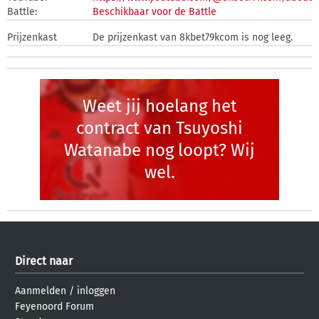
Battle:
Beschikbaar voor de Battle
Prijzenkast
De prijzenkast van 8kbet79kcom is nog leeg.
Weet jij hoelang het
contract van Tsuyoshi
Watanabe nog loopt? Wij
wel.
Direct naar
Aanmelden
/
inloggen
Feyenoord Forum