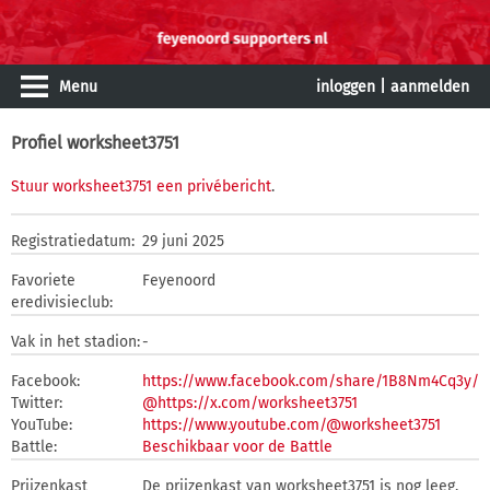
Menu
inloggen
|
aanmelden
Profiel worksheet3751
Stuur worksheet3751 een privébericht
.
Registratiedatum:
29 juni 2025
Favoriete
Feyenoord
eredivisieclub:
Vak in het stadion:
-
Facebook:
https://www.facebook.com/share/1B8Nm4Cq3y/
Twitter:
@https://x.com/worksheet3751
YouTube:
https://www.youtube.com/@worksheet3751
Battle:
Beschikbaar voor de Battle
Prijzenkast
De prijzenkast van worksheet3751 is nog leeg.