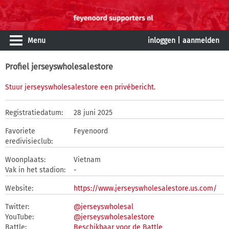
Menu
inloggen
|
aanmelden
Profiel jerseyswholesalestore
Stuur jerseyswholesalestore een privébericht
.
Registratiedatum:
28 juni 2025
Favoriete
Feyenoord
eredivisieclub:
Woonplaats:
Vietnam
Vak in het stadion:
-
Website:
https://www.jerseyswholesalestore.us.com/
Twitter:
@jerseyswholesal
YouTube:
@jerseyswholesalestore
Battle:
Beschikbaar voor de Battle