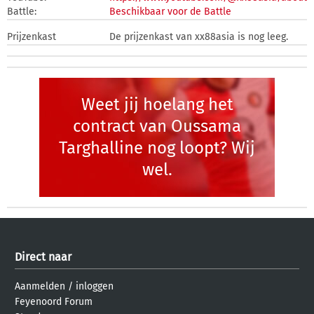
Battle:
Beschikbaar voor de Battle
Prijzenkast
De prijzenkast van xx88asia is nog leeg.
Weet jij hoelang het
contract van Oussama
Targhalline nog loopt? Wij
wel.
Direct naar
Aanmelden
/
inloggen
Feyenoord Forum