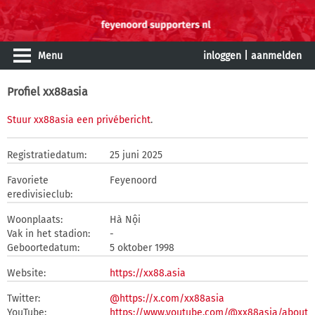
Menu
inloggen
|
aanmelden
Profiel xx88asia
Stuur xx88asia een privébericht
.
Registratiedatum:
25 juni 2025
Favoriete
Feyenoord
eredivisieclub:
Woonplaats:
Hà Nội
Vak in het stadion:
-
Geboortedatum:
5 oktober 1998
Website:
https://xx88.asia
Twitter:
@https://x.com/xx88asia
YouTube:
https://www.youtube.com/@xx88asia/about