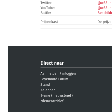
Twitter:
@w88lin
YouTube:
@w88lin
Battle:
Beschikb
Prijzenkast
De prijz
Direct naar
Aanmelden
/
inloggen
Feyenoord Forum
Stand
Kalender
E-zine (nieuwsbrief)
Nieuwsarchief