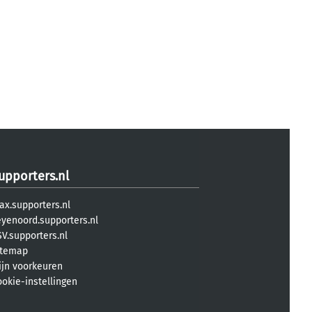
upporters.nl
ax.supporters.nl
eyenoord.supporters.nl
V.supporters.nl
itemap
ijn voorkeuren
ookie-instellingen