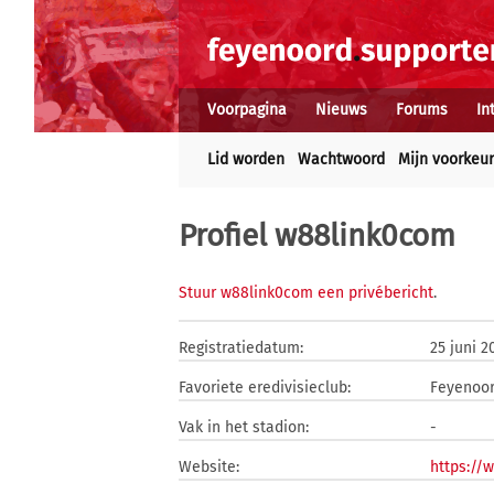
Voorpagina
Nieuws
Forums
In
Lid worden
Wachtwoord
Mijn voorkeu
Profiel w88link0com
Stuur w88link0com een privébericht
.
Registratiedatum:
25 juni 2
Favoriete eredivisieclub:
Feyenoo
Vak in het stadion:
-
Website:
https://