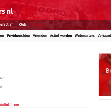
teractief
Club
Profiel
ren
Privéberichten
Vrienden
Actief worden
Webmasters
Verjaar
B
025
rd
w88link0.com