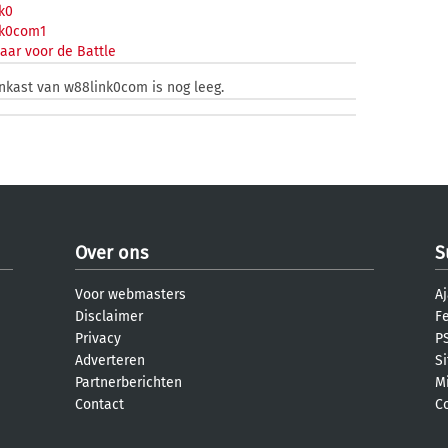
k0
k0com1
aar voor de Battle
enkast van w88link0com is nog leeg.
Over ons
S
Voor webmasters
Aj
Disclaimer
F
Privacy
PS
Adverteren
S
Partnerberichten
M
Contact
C