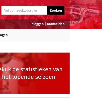
inloggen
|
aanmelden
dagen
ekijk de statistieken van
het lopende seizoen