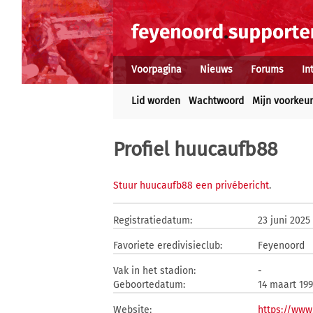
Voorpagina
Nieuws
Forums
In
Lid worden
Wachtwoord
Mijn voorkeu
Profiel huucaufb88
Stuur huucaufb88 een privébericht
.
Registratiedatum:
23 juni 2025
Favoriete eredivisieclub:
Feyenoord
Vak in het stadion:
-
Geboortedatum:
14 maart 199
Website:
https://www