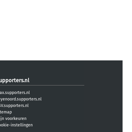
upporters.nl
ax.supporters.nl
eyenoord.supporters.nl
V.supporters.nl
itemap
ijn voorkeuren
ookie-instellingen