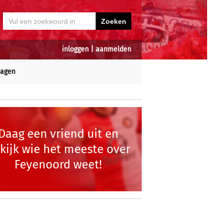
inloggen
|
aanmelden
dagen
Daag een vriend uit en
kijk wie het meeste over
Feyenoord weet!