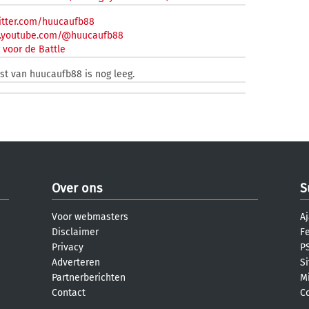
itter.com/huucaufb88
w.youtube.com/@huucaufb88
 voor de Battle
st van huucaufb88 is nog leeg.
Over ons
S
Voor webmasters
Aj
Disclaimer
F
Privacy
PS
Adverteren
S
Partnerberichten
M
Contact
C