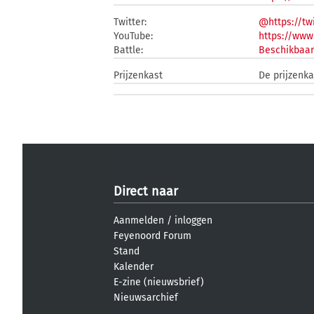
Twitter:
@https://tw
YouTube:
https://ww
Battle:
Beschikbaar
Prijzenkast
De prijzenka
Direct naar
Aanmelden
/
inloggen
Feyenoord Forum
Stand
Kalender
E-zine (nieuwsbrief)
Nieuwsarchief