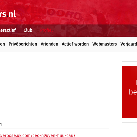
teractief
Club
Profiel
ren
Privéberichten
Vrienden
Actief worden
Webmasters
Verjaar
be
1
.verbose.uk.com/ceo-nguyen-huu-cau/