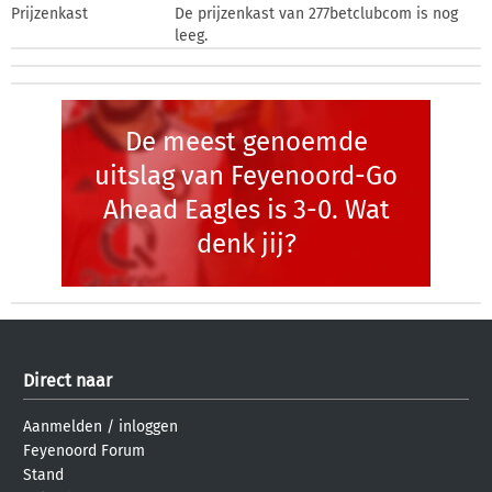
Prijzenkast
De prijzenkast van 277betclubcom is nog
leeg.
De meest genoemde
uitslag van Feyenoord-Go
Ahead Eagles is 3-0. Wat
denk jij?
Direct naar
Aanmelden
/
inloggen
Feyenoord Forum
Stand