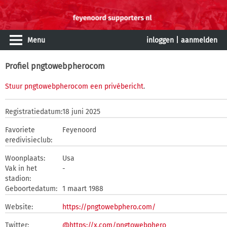
Menu
inloggen
|
aanmelden
Profiel pngtowebpherocom
Stuur pngtowebpherocom een privébericht
.
Registratiedatum:
18 juni 2025
Favoriete
Feyenoord
eredivisieclub:
Woonplaats:
Usa
Vak in het
-
stadion:
Geboortedatum:
1 maart 1988
Website:
https://pngtowebphero.com/
Twitter:
@https://x.com/pngtowebphero