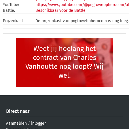
YouTube:
https://www.youtube.com/@pngtowebpherocom/a
Battle:
Beschikbaar voor de Battle
Prijzenkast
De prijzenkast van pngtowebpherocom is nog leeg.
Weet jij hoelang het
contract van Charles
Vanhoutte nog loopt? Wij
wel.
Direct naar
Aanmelden
/
inloggen