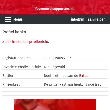
Menu
inloggen
|
aanmelden
Profiel henko
Stuur henko een privébericht
.
Registratiedatum:
30 augustus 2007
Favoriete eredivisieclub:
Niet ingevuld
Battle:
Doet niet mee aan de
Battle
Prijzenkast
De prijzenkast van henko is nog leeg.