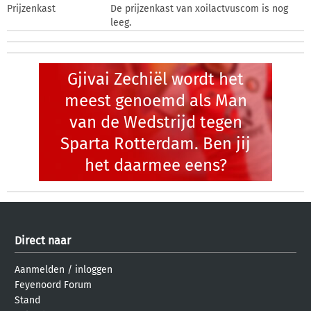
Prijzenkast
De prijzenkast van xoilactvuscom is nog
leeg.
Gjivai Zechiël wordt het
meest genoemd als Man
van de Wedstrijd tegen
Sparta Rotterdam. Ben jij
het daarmee eens?
Direct naar
Aanmelden
/
inloggen
Feyenoord Forum
Stand