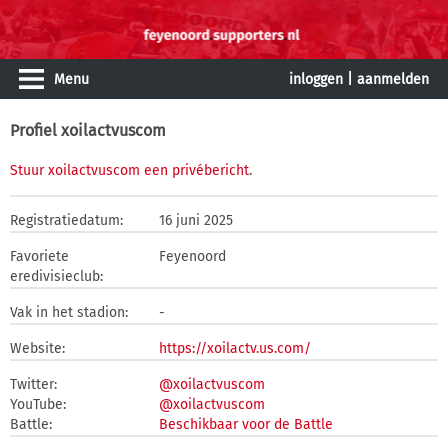
Menu
inloggen
|
aanmelden
Profiel xoilactvuscom
Stuur xoilactvuscom een privébericht
.
Registratiedatum:
16 juni 2025
Favoriete
Feyenoord
eredivisieclub:
Vak in het stadion:
-
Website:
https://xoilactv.us.com/
Twitter:
@xoilactvuscom
YouTube:
@xoilactvuscom
Battle:
Beschikbaar voor de Battle