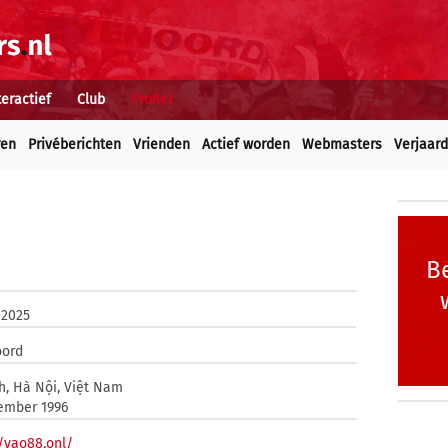
teractief
Club
Profiel
ren
Privéberichten
Vrienden
Actief worden
Webmasters
Verjaar
Be
 2025
oord
h, Hà Nội, Việt Nam
ember 1996
//vao88.onl/