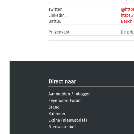
Twitter:
@https
LinkedIn:
https:
Battle:
Beschi
Prijzenkast
De pri
Direct naar
Aanmelden
/
inloggen
Feyenoord Forum
Stand
Kalender
E-zine (nieuwsbrief)
Nieuwsarchief