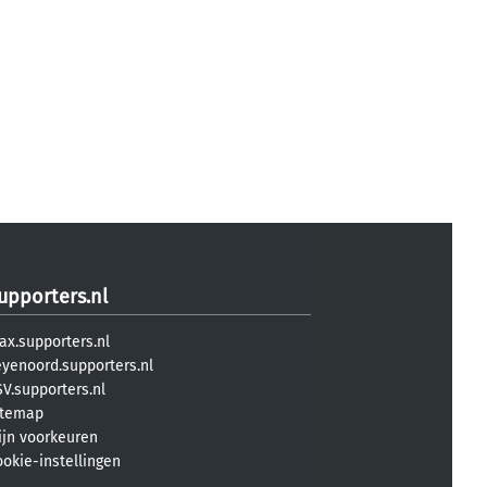
upporters.nl
ax.supporters.nl
eyenoord.supporters.nl
V.supporters.nl
itemap
ijn voorkeuren
ookie-instellingen