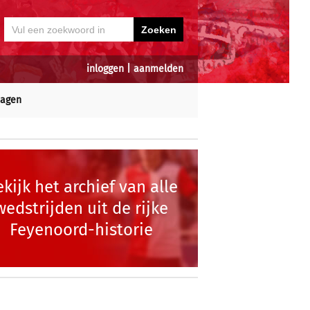
inloggen
|
aanmelden
dagen
kijk het archief van alle
wedstrijden uit de rijke
Feyenoord-historie