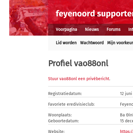
Voorpagina
Nieuws
Forums
In
Lid worden
Wachtwoord
Mijn voorkeu
Profiel vao88onl
Stuur vao88onl een privébericht
.
Registratiedatum:
12 juni
Favoriete eredivisieclub:
Feyen
Woonplaats:
Ba Đìn
Geboortedatum:
15 dec
Website:
https: