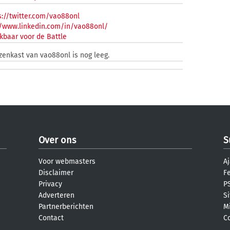
://twitter.com/vao88onl
//www.linkedin.com/in/vao88onl/
kbaar voor de Battle
jzenkast van vao88onl is nog leeg.
Over ons
S
Voor webmasters
Aj
Disclaimer
F
Privacy
PS
Adverteren
S
Partnerberichten
M
Contact
C