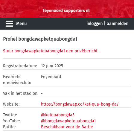
Menu
inloggen
|
aanmelden
Profiel bongdawapketquabongda1
Stuur bongdawapketquabongda1 een privébericht
.
Registratiedatum:
12 juni 2025
Favoriete
Feyenoord
eredivisieclub:
Vak in het stadion:
-
Website:
https://bongdawap.cc/ket-qua-bong-da/
Twitter:
@ketquabongda5
YouTube:
@bongdawapketquabongda1
Battle:
Beschikbaar voor de Battle