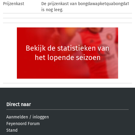
Prijzenkast
De prijzenkast van bongdawapketquabongda1
is nog leeg.
Bekijk de statistieken van
het lopende seizoen
Direct naar
Aanmelden
/
inloggen
Feyenoord Forum
Stand