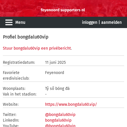
Menu
inloggen
|
aanmelden
Profiel bongdalu60vip
Stuur bongdalu60vip een privébericht
.
Registratiedatum:
11 juni 2025
Favoriete
Feyenoord
eredivisieclub:
Woonplaats:
Tỷ số bóng đá
Vak in het stadion:
-
Website:
https://www.bongdalu60.vip/
Twitter:
@bongdalu60vip
LinkedIn:
bongdalu60vip
YouTube:
@bongdalu60vip