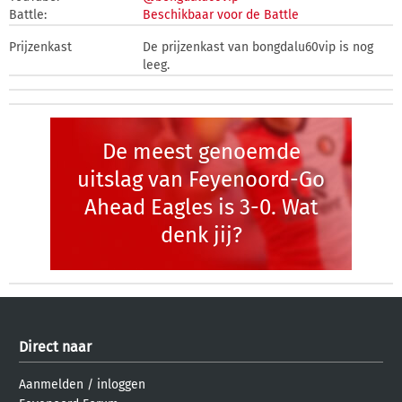
Battle:
Beschikbaar voor de Battle
Prijzenkast
De prijzenkast van bongdalu60vip is nog
leeg.
De meest genoemde
uitslag van Feyenoord-Go
Ahead Eagles is 3-0. Wat
denk jij?
Direct naar
Aanmelden
/
inloggen