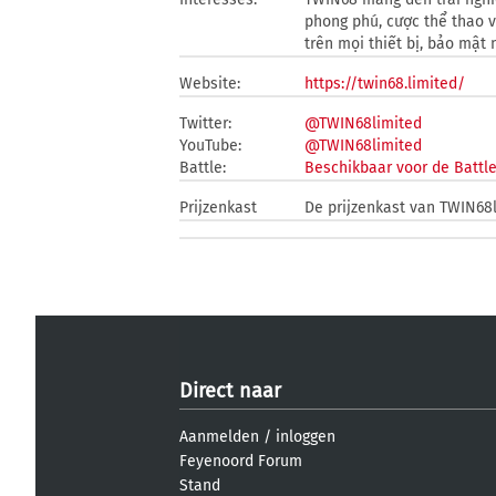
phong phú, cược thể thao và
trên mọi thiết bị, bảo mật 
Website:
https://twin68.limited/
Twitter:
@TWIN68limited
YouTube:
@TWIN68limited
Battle:
Beschikbaar voor de Battl
Prijzenkast
De prijzenkast van TWIN68l
Direct naar
Aanmelden
/
inloggen
Feyenoord Forum
Stand