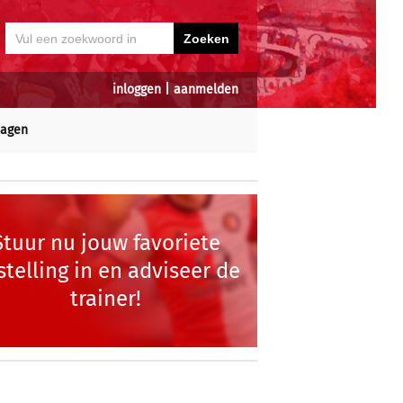
inloggen
|
aanmelden
dagen
Stuur nu jouw favoriete
stelling in en adviseer de
trainer!