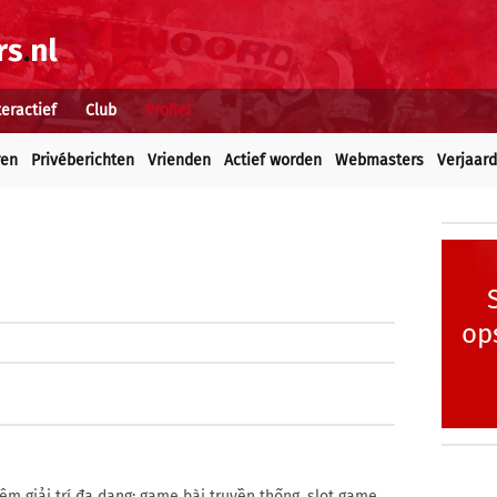
teractief
Club
Profiel
ren
Privéberichten
Vrienden
Actief worden
Webmasters
Verjaar
op
m giải trí đa dạng: game bài truyền thống, slot game