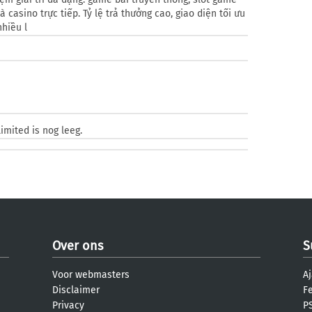
 casino trực tiếp. Tỷ lệ trả thưởng cao, giao diện tối ưu
nhiều l
e
imited is nog leeg.
Over ons
S
Voor webmasters
Aj
Disclaimer
F
Privacy
PS