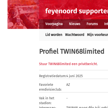
Voorpagina
Nieuws
Forums
In
Lid worden
Wachtwoord
Mijn voorkeu
Profiel TWIN68limited
Stuur TWIN68limited een privébericht
.
Registratiedatum:
4 juni 2025
Favoriete
AZ
eredivisieclub:
Vak in het
-
stadion:
Interesses:
TWIN68 mang đến trải nghiệ