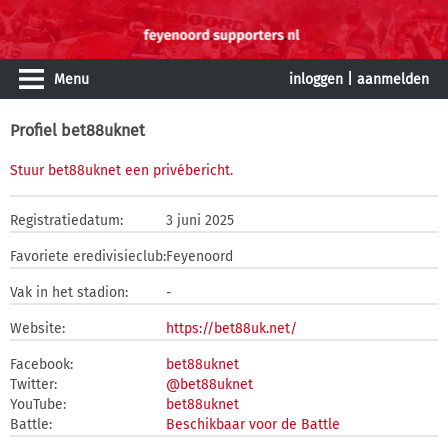
Menu
inloggen
|
aanmelden
Profiel bet88uknet
Stuur bet88uknet een privébericht
.
Registratiedatum:
3 juni 2025
Favoriete eredivisieclub:
Feyenoord
Vak in het stadion:
-
Website:
https://bet88uk.net/
Facebook:
bet88uknet
Twitter:
@bet88uknet
YouTube:
bet88uknet
Battle:
Beschikbaar voor de Battle