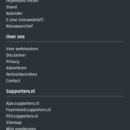
Feyenoord Forum
Stand
Kalender
E-zine (nieuwsbrief)
Nieuwsarchief
Over ons
Voor webmasters
Disclaimer
Privacy
Adverteren
Partnerberichten
Contact
Supporters.nl
Ajax.supporters.nl
Feyenoord.supporters.nl
PSV.supporters.nl
Sitemap
Mijn voorkeuren