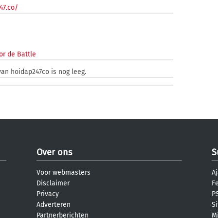
47.co/
or de Battle
van hoidap247co is nog leeg.
Over ons
S
Voor webmasters
Aj
Disclaimer
F
Privacy
PS
Adverteren
S
Partnerberichten
M