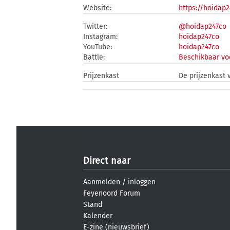
Website:
https://hoidap2
Twitter:
@hoidap247co
Instagram:
hoidap247co
YouTube:
hoidap247co
Battle:
Beschikbaar vo
Prijzenkast
De prijzenkast 
Direct naar
Aanmelden
/
inloggen
Feyenoord Forum
Stand
Kalender
E-zine (nieuwsbrief)