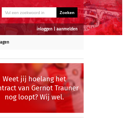
inloggen
|
aanmelden
dagen
Weet jij hoelang het
ntract van Gernot Trauner
nog loopt? Wij wel.