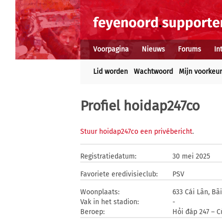
Voorpagina
Nieuws
Forums
In
Lid worden
Wachtwoord
Mijn voorkeu
Profiel hoidap247co
Stuur hoidap247co een privébericht
.
Registratiedatum:
30 mei 2025
Favoriete eredivisieclub:
PSV
Woonplaats:
633 Cái Lân, Bã
Vak in het stadion:
-
Beroep:
Hỏi đáp 247 – 