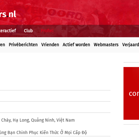
teractief
Club
Profiel
ren
Privéberichten
Vrienden
Actief worden
Webmasters
Verjaar
co
i Cháy, Hạ Long, Quảng Ninh, Việt Nam
Cùng Bạn Chinh Phục Kiến Thức Ở Mọi Cấp Độ