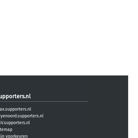
upporters.nl
ax.supporters.nl
eyenoord.supporters.nl
V.supporters.nl
itemap
ijn voorkeuren