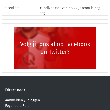
Prijzenkast
De prijzenkast van ae888jpncom is nog
leeg.
Volg jij ons al op Facebook
en Twitter?
Direct naar
Aanmelden
/
inloggen
Feyenoord Forum