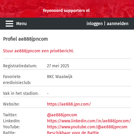
Menu
inloggen
|
aanmelden
Profiel ae888jpncom
Stuur ae888jpncom een privébericht
.
Registratiedatum:
27 mei 2025
Favoriete
RKC Waalwijk
eredivisieclub:
Vak in het stadion:
-
Website:
https://ae888.jpn.com/
Twitter:
@ae888jpncom
LinkedIn:
https://www.linkedin.com/in/ae888jpncom/
YouTube:
https://www.youtube.com/@ae888jpncom
Battle:
Beschikbaar voor de Battle