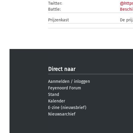
Twitter:
@https
Battle:
Beschi
Prijzenkast
De prij
Direct naar
Aanmelden
/
inloggen
Feyenoord Forum
Stand
Kalender
E-zine (nieuwsbrief)
Nieuwsarchief