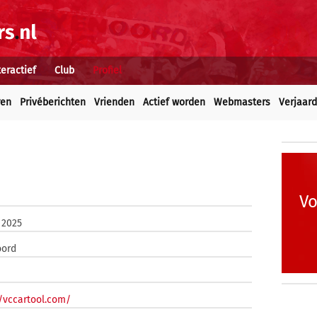
teractief
Club
Profiel
ren
Privéberichten
Vrienden
Actief worden
Webmasters
Verjaar
Vo
 2025
oord
//vccartool.com/