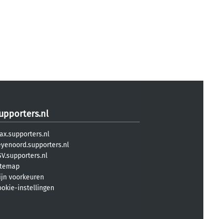
upporters.nl
ax.supporters.nl
eyenoord.supporters.nl
V.supporters.nl
itemap
ijn voorkeuren
ookie-instellingen