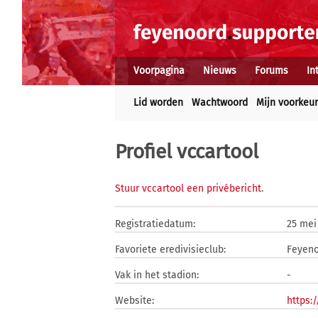
Voorpagina
Nieuws
Forums
In
Lid worden
Wachtwoord
Mijn voorkeu
Profiel vccartool
Stuur vccartool een privébericht
.
Registratiedatum:
25 mei
Favoriete eredivisieclub:
Feyen
Vak in het stadion:
-
Website:
https: