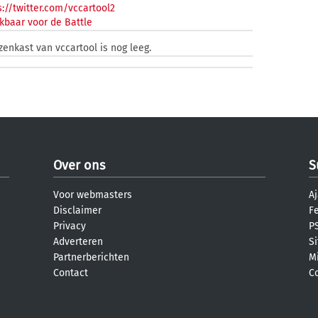
://twitter.com/vccartool2
kbaar voor de Battle
zenkast van vccartool is nog leeg.
Over ons
S
Voor webmasters
Aj
Disclaimer
F
Privacy
PS
Adverteren
S
Partnerberichten
M
Contact
C