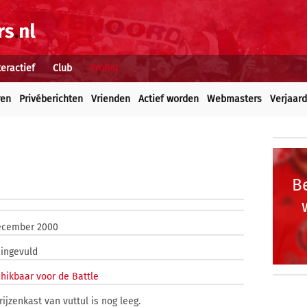
teractief
Club
Profiel
ren
Privéberichten
Vrienden
Actief worden
Webmasters
Verjaar
Be
ecember 2000
 ingevuld
hikbaar voor de Battle
rijzenkast van vuttul is nog leeg.