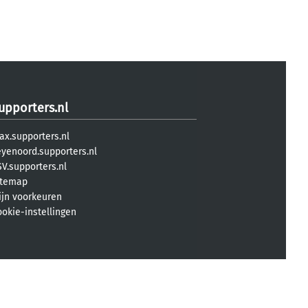
upporters.nl
ax.supporters.nl
eyenoord.supporters.nl
V.supporters.nl
itemap
ijn voorkeuren
ookie-instellingen