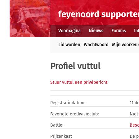
Voorpagina
Nieuws
Forums
In
Lid worden
Wachtwoord
Mijn voorkeu
Profiel vuttul
Stuur vuttul een privébericht
.
Registratiedatum:
11 d
Favoriete eredivisieclub:
Niet
Battle:
Besc
Prijzenkast
De p