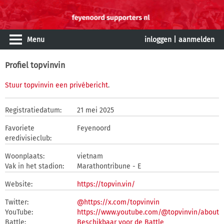
Menu
inloggen
|
aanmelden
Profiel topvinvin
Stuur topvinvin een privébericht
.
Registratiedatum:
21 mei 2025
Favoriete
Feyenoord
eredivisieclub:
Woonplaats:
vietnam
Vak in het stadion:
Marathontribune - E
Website:
https://topvin.vin/
Twitter:
@https://x.com/topvinvin
YouTube:
https://www.youtube.com/@topvinvin/about
Battle:
Beschikbaar voor de Battle