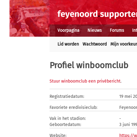
Voorpagina
Nieuws
Forums
In
Lid worden
Wachtwoord
Mijn voorkeu
Profiel winboomclub
Stuur winboomclub een privébericht
.
Registratiedatum:
19 mei 2
Favoriete eredivisieclub:
Feyenoo
Vak in het stadion:
-
Geboortedatum:
3 juni 19
Website:
https://