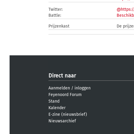
Twitter:
@https:/
Battle:
Beschikb
Prijzenkast
De prijz
Direct naar
Aanmelden
/
inloggen
Feyenoord Forum
Stand
Kalender
E-zine (nieuwsbrief)
Nieuwsarchief