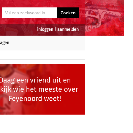
inloggen
|
aanmelden
dagen
Daag een vriend uit en
kijk wie het meeste over
Feyenoord weet!