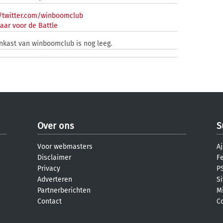
/twitter.com/winboomclub
aar voor de Battle
enkast van winboomclub is nog leeg.
Over ons
S
Voor webmasters
Aj
Disclaimer
F
Privacy
PS
Adverteren
S
Partnerberichten
M
Contact
C