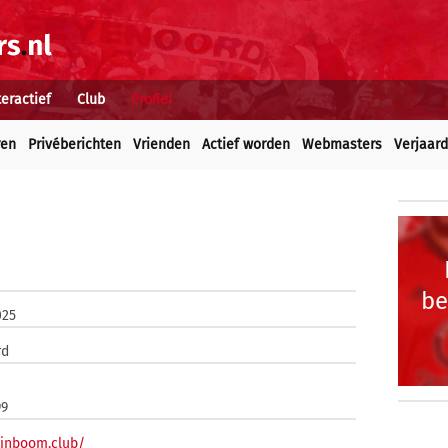
teractief
Club
Profiel
ren
Privéberichten
Vrienden
Actief worden
Webmasters
Verjaar
be
025
rd
99
winboom.club/