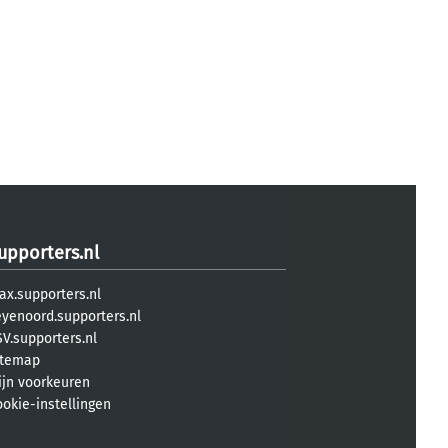
upporters.nl
ax.supporters.nl
eyenoord.supporters.nl
V.supporters.nl
itemap
ijn voorkeuren
ookie-instellingen