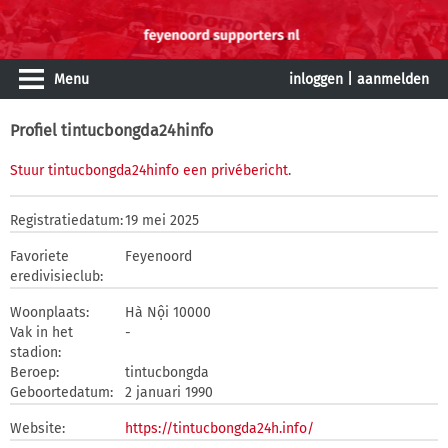
Menu
inloggen
|
aanmelden
Profiel tintucbongda24hinfo
Stuur tintucbongda24hinfo een privébericht
.
Registratiedatum:
19 mei 2025
Favoriete
Feyenoord
eredivisieclub:
Woonplaats:
Hà Nội 10000
Vak in het
-
stadion:
Beroep:
tintucbongda
Geboortedatum:
2 januari 1990
Website:
https://tintucbongda24h.info/