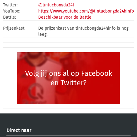
Twitter:
@tintucbongda241
YouTube:
https://www.youtube.com/@tintucbongda24hinfo
Battle:
Beschikbaar voor de Battle
Prijzenkast
De prijzenkast van tintucbongda24hinfo is nog
leeg.
Volg jij ons al op Facebook
en Twitter?
Direct naar