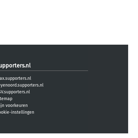
upporters.nl
ax.supporters.nl
eyenoord.supporters.nl
V.supporters.nl
itemap
ijn voorkeuren
ookie-instellingen