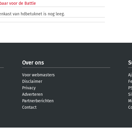
baar voor de Battle
enkast van hdbetuknet is nog leeg.
Over ons
S
Voor webmasters
Aj
Disclaimer
F
Privacy
PS
Adverteren
S
Partnerberichten
M
Contact
C