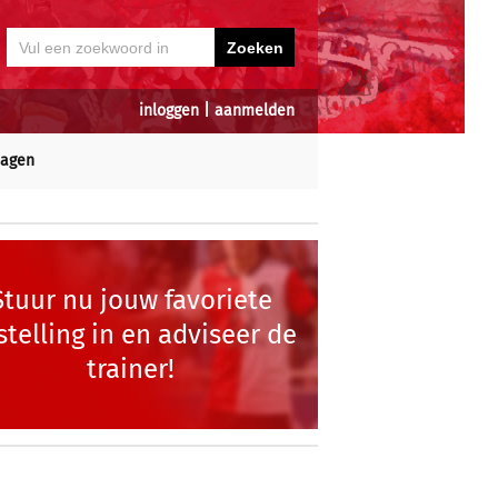
inloggen
|
aanmelden
dagen
Stuur nu jouw favoriete
stelling in en adviseer de
trainer!