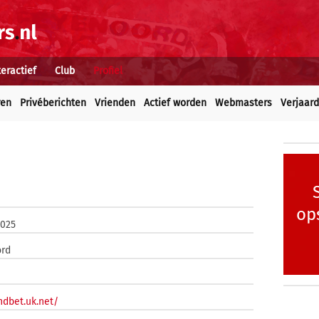
teractief
Club
Profiel
ren
Privéberichten
Vrienden
Actief worden
Webmasters
Verjaar
op
2025
ord
hdbet.uk.net/