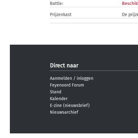
Battle:
Beschik
Prijzenkast
De prijz
Direct naar
Aanmelden
/
inloggen
Feyenoord Forum
Stand
Kalender
E-zine (nieuwsbrief)
Nieuwsarchief