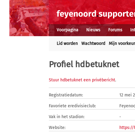
Voorpagina
Nieuws
Forums
In
Lid worden
Wachtwoord
Mijn voorkeu
Profiel hdbetuknet
Stuur hdbetuknet een privébericht
.
Registratiedatum:
12 mei 
Favoriete eredivisieclub:
Feyeno
Vak in het stadion:
-
Website:
https://