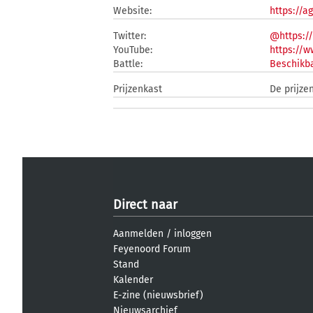
Website:
https://a
Twitter:
@https:/
YouTube:
https://
Battle:
Beschikba
Prijzenkast
De prijze
Direct naar
Aanmelden
/
inloggen
Feyenoord Forum
Stand
Kalender
E-zine (nieuwsbrief)
Nieuwsarchief