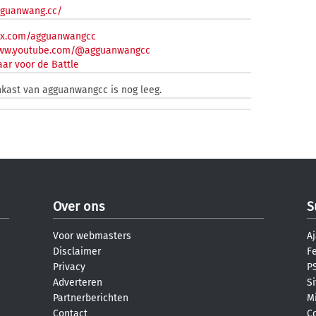
gguanwang.cc/
/x.com/agguanwangcc
www.youtube.com/@agguanwangcc
ar voor de Battle
nkast van agguanwangcc is nog leeg.
Over ons
S
Voor webmasters
Aj
Disclaimer
F
Privacy
PS
Adverteren
S
Partnerberichten
M
Contact
C