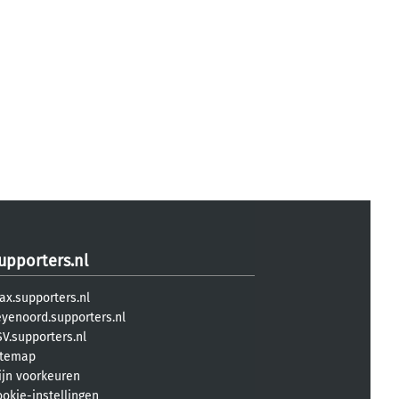
upporters.nl
ax.supporters.nl
eyenoord.supporters.nl
V.supporters.nl
itemap
ijn voorkeuren
ookie-instellingen