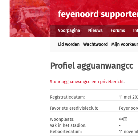
Voorpagina
Nieuws
Forums
In
Lid worden
Wachtwoord
Mijn voorkeu
Profiel agguanwangcc
Stuur agguanwangcc een privébericht
.
Registratiedatum:
11 mei 20
Favoriete eredivisieclub:
Feyenoor
Woonplaats:
中国
Vak in het stadion:
-
Geboortedatum:
11 novem