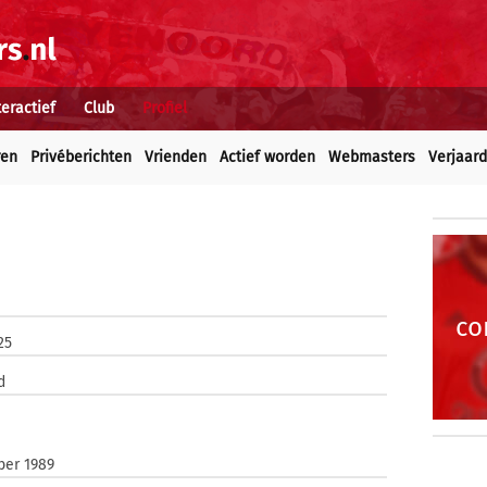
teractief
Club
Profiel
ren
Privéberichten
Vrienden
Actief worden
Webmasters
Verjaar
co
25
d
ber 1989