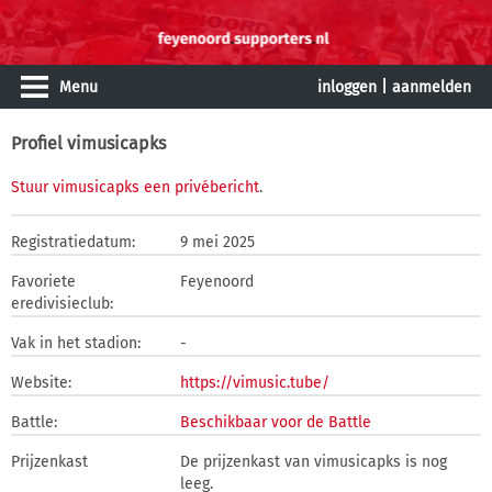
Menu
inloggen
|
aanmelden
Profiel vimusicapks
Stuur vimusicapks een privébericht
.
Registratiedatum:
9 mei 2025
Favoriete
Feyenoord
eredivisieclub:
Vak in het stadion:
-
Website:
https://vimusic.tube/
Battle:
Beschikbaar voor de Battle
Prijzenkast
De prijzenkast van vimusicapks is nog
leeg.