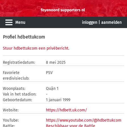
Menu
inloggen
|
aanmelden
Profiel hdbettukcom
Stuur hdbettukcom een privébericht
.
Registratiedatum:
8 mei 2025
Favoriete
PSV
eredivisieclub:
Woonplaats:
Quận 1
Vak in het stadion:
-
Geboortedatum:
1 januari 1999
Website:
https://hdbett.uk.com/
YouTube:
https://www.youtube.com/@hdbettukcom
Battle:
Beschikbaar voor de Battle