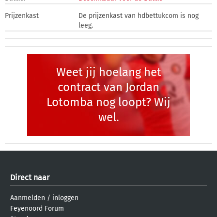
Prijzenkast
De prijzenkast van hdbettukcom is nog
leeg.
Weet jij hoelang het
contract van Jordan
Lotomba nog loopt? Wij
wel.
Direct naar
Aanmelden
/
inloggen
Feyenoord Forum