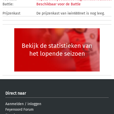
Battle:
Beschikbaar voor de Battle
Prijzenkast
De prijzenkast van iwin688net is nog leeg.
Bekijk de statistieken van
het lopende seizoen
Direct naar
Aanmelden
/
inloggen
Feyenoord Forum