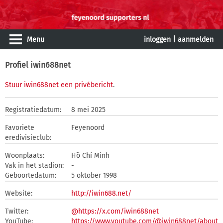
Menu
inloggen
|
aanmelden
Profiel iwin688net
Stuur iwin688net een privébericht
.
Registratiedatum:
8 mei 2025
Favoriete
Feyenoord
eredivisieclub:
Woonplaats:
Hồ Chí Minh
Vak in het stadion:
-
Geboortedatum:
5 oktober 1998
Website:
http://iwin688.net/
Twitter:
@https://x.com/iwin688net
YouTube:
https://www.youtube.com/@iwin688net/about