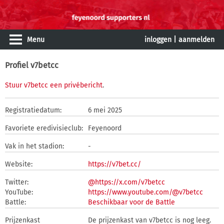
Menu
inloggen
|
aanmelden
Profiel v7betcc
Stuur v7betcc een privébericht
.
Registratiedatum:
6 mei 2025
Favoriete eredivisieclub:
Feyenoord
Vak in het stadion:
-
Website:
https://v7bet.cc/
Twitter:
@https://x.com/v7betcc
YouTube:
https://www.youtube.com/@v7betcc
Battle:
Beschikbaar voor de Battle
Prijzenkast
De prijzenkast van v7betcc is nog leeg.