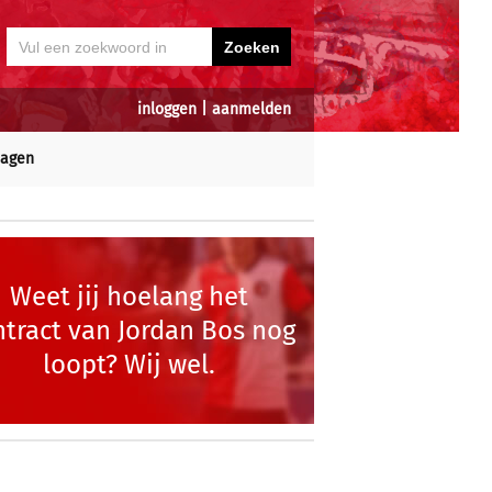
inloggen
|
aanmelden
dagen
Weet jij hoelang het
ntract van Jordan Bos nog
loopt? Wij wel.