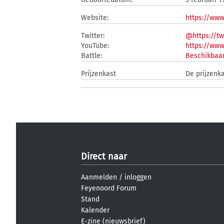
Website:
https://www
Twitter:
@https://tw
YouTube:
https://ww
Battle:
Beschikbaar
Prijzenkast
De prijzenk
Direct naar
Aanmelden
/
inloggen
Feyenoord Forum
Stand
Kalender
E-zine (nieuwsbrief)