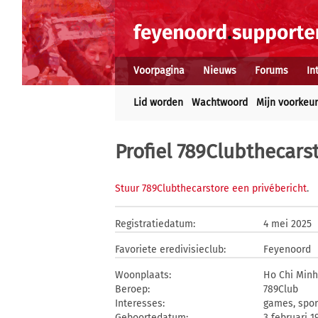
Voorpagina
Nieuws
Forums
In
Lid worden
Wachtwoord
Mijn voorkeu
Profiel 789Clubthecars
Stuur 789Clubthecarstore een privébericht
.
Registratiedatum:
4 mei 2025
Favoriete eredivisieclub:
Feyenoord
Woonplaats:
Ho Chi Minh
Beroep:
789Club
Interesses:
games, spor
Geboortedatum:
3 februari 1