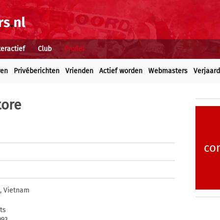
teractief
Club
Profiel
ren
Privéberichten
Vrienden
Actief worden
Webmasters
Verjaar
tore
co
, Vietnam
ts
993