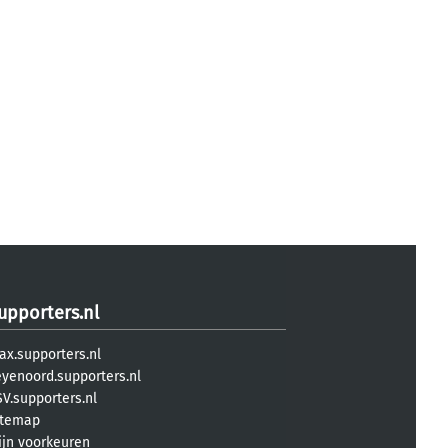
upporters.nl
ax.supporters.nl
eyenoord.supporters.nl
V.supporters.nl
itemap
ijn voorkeuren