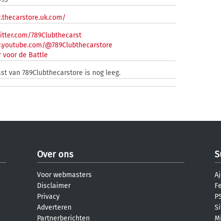
.thecarstore.uk.com/
itter.com/789Clubthecarst
w.youtube.com/@789Clubthecarstore
 voor de Battle
ast van 789Clubthecarstore is nog leeg.
Over ons
S
Voor webmasters
Aj
Disclaimer
F
Privacy
PS
Adverteren
S
Partnerberichten
M