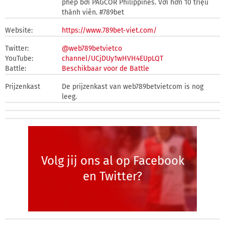
phép bởi PAGCOR Philippines. Với hơn 10 triệu
thành viên. #789bet
Website:
https://www.789bet-viet.com/
Twitter:
@web789betvietco
YouTube:
channel/UCjDUy1wHVH4EUpLQT
Battle:
Beschikbaar voor de Battle
Prijzenkast
De prijzenkast van web789betvietcom is nog
leeg.
Volg jij ons al op Facebook
en Twitter?