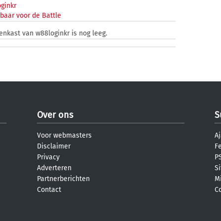
ginkr
baar voor de Battle
zenkast van w88loginkr is nog leeg.
Over ons
S
Voor webmasters
Aj
Disclaimer
F
Privacy
PS
Adverteren
S
Partnerberichten
M
Contact
C