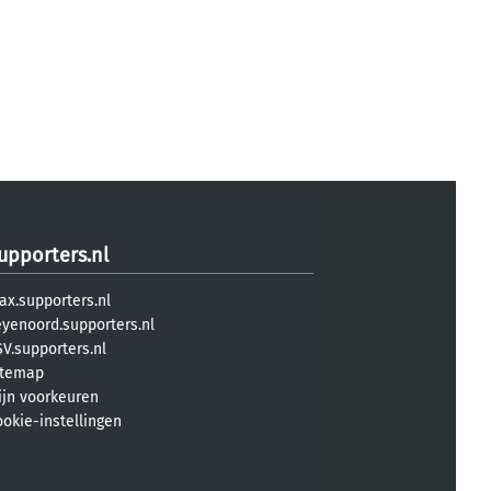
upporters.nl
ax.supporters.nl
eyenoord.supporters.nl
V.supporters.nl
itemap
ijn voorkeuren
ookie-instellingen