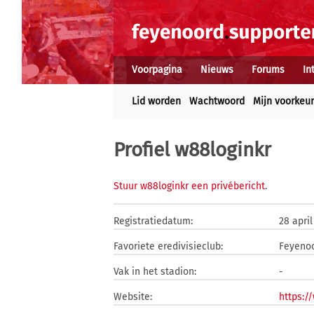
Voorpagina
Nieuws
Forums
In
Lid worden
Wachtwoord
Mijn voorkeu
Profiel w88loginkr
Stuur w88loginkr een privébericht
.
Registratiedatum:
28 april
Favoriete eredivisieclub:
Feyeno
Vak in het stadion:
-
Website:
https:/