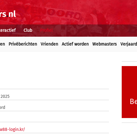
teractief
Club
Profiel
ren
Privéberichten
Vrienden
Actief worden
Webmasters
Verjaar
 2025
Be
ord
/w88-login.kr/