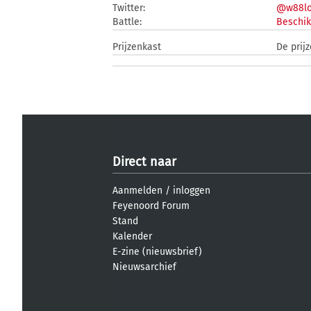
Twitter:
@w88lo
Battle:
Beschik
Prijzenkast
De prij
Direct naar
Aanmelden
/
inloggen
Feyenoord Forum
Stand
Kalender
E-zine (nieuwsbrief)
Nieuwsarchief