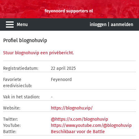
Menu
inloggen
|
aanmelden
Profiel blognohuvip
Stuur blognohuvip een privébericht
.
Registratiedatum:
22 april 2025
Favoriete
Feyenoord
eredivisieclub:
Vak in het stadion:
-
Website:
https://blognohu.vip/
Twitter:
@https://x.com/blognohuvip
YouTube:
https://www.youtube.com/@blognohuvip
Battle:
Beschikbaar voor de Battle