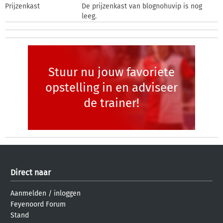
Prijzenkast
De prijzenkast van blognohuvip is nog
leeg.
Stuur nu jouw favoriete
opstelling in en adviseer
de trainer!
Direct naar
Aanmelden
/
inloggen
Feyenoord Forum
Stand