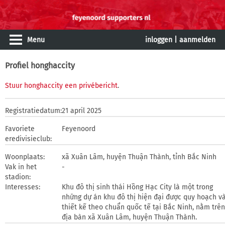
Menu
inloggen
|
aanmelden
Profiel honghaccity
Stuur honghaccity een privébericht
.
Registratiedatum:
21 april 2025
Favoriete
Feyenoord
eredivisieclub:
Woonplaats:
xã Xuân Lâm, huyện Thuận Thành, tỉnh Bắc Ninh
Vak in het
-
stadion:
Interesses:
Khu đô thị sinh thái Hồng Hạc City là một trong
những dự án khu đô thị hiện đại được quy hoạch v
thiết kế theo chuẩn quốc tế tại Bắc Ninh, nằm trên
địa bàn xã Xuân Lâm, huyện Thuận Thành.