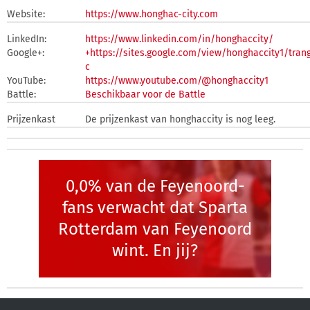
Website:
https://www.honghac-city.com
LinkedIn:
https://www.linkedin.com/in/honghaccity/
Google+:
+https://sites.google.com/view/honghaccity1/tran
c
YouTube:
https://www.youtube.com/@honghaccity1
Battle:
Beschikbaar voor de Battle
Prijzenkast
De prijzenkast van honghaccity is nog leeg.
0,0% van de Feyenoord-
fans verwacht dat Sparta
Rotterdam van Feyenoord
wint. En jij?