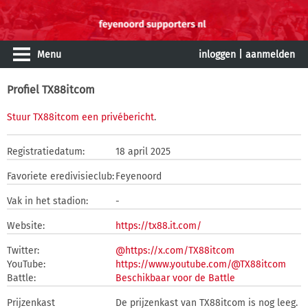
Menu
inloggen
|
aanmelden
Profiel TX88itcom
Stuur TX88itcom een privébericht
.
Registratiedatum:
18 april 2025
Favoriete eredivisieclub:
Feyenoord
Vak in het stadion:
-
Website:
https://tx88.it.com/
Twitter:
@https://x.com/TX88itcom
YouTube:
https://www.youtube.com/@TX88itcom
Battle:
Beschikbaar voor de Battle
Prijzenkast
De prijzenkast van TX88itcom is nog leeg.