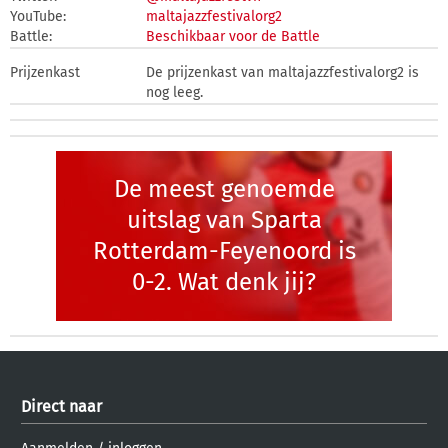
YouTube:
maltajazzfestivalorg2
Battle:
Beschikbaar voor de Battle
Prijzenkast
De prijzenkast van maltajazzfestivalorg2 is
nog leeg.
De meest genoemde
uitslag van Sparta
Rotterdam-Feyenoord is
0-2. Wat denk jij?
Direct naar