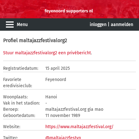
Menu
inloggen
|
aanmelden
Profiel maltajazzfestivalorg2
Stuur maltajazzfestivalorg2 een privébericht
.
Registratiedatum:
15 april 2025
Favoriete
Feyenoord
eredivisieclub:
Woonplaats:
Hanoi
Vak in het stadion:
-
Beroep:
maltajazzfestival.org gia mao
Geboortedatum:
11 november 1989
Website:
https://www.maltajazzfestival.org/
Twitter:
@maltajazzfestvn