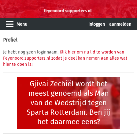
Menu
inloggen
|
aanmelden
Profiel
Je hebt nog geen loginnaam.
Klik hier om nu lid te worden van
Feyenoord.supporters.nl zodat je deel kan nemen aan alles wat
hier te doen is!
Gjivai Zechiël wordt het
meest genoemd als Man
van de Wedstrijd tegen
Sparta Rotterdam. Ben jij
het daarmee eens?