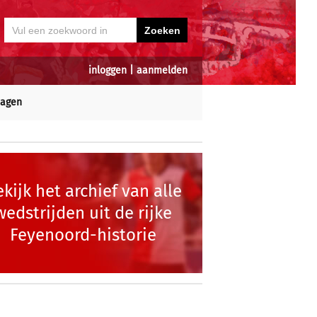
inloggen
|
aanmelden
dagen
kijk het archief van alle
wedstrijden uit de rijke
Feyenoord-historie