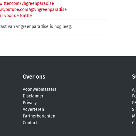
witter.com/vhgreenparadise
ww.youtube.com/@vhgreenparadise
r voor de Battle
kast van vhgreenparadise is nog leeg.
Over ons
S
Voor webmasters
Aj
Disclaimer
F
Privacy
PS
Adverteren
S
Partnerberichten
M
Contact
C