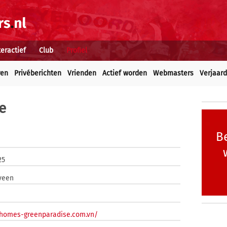
teractief
Club
Profiel
ren
Privéberichten
Vrienden
Actief worden
Webmasters
Verjaar
e
Be
25
veen
nhomes-greenparadise.com.vn/