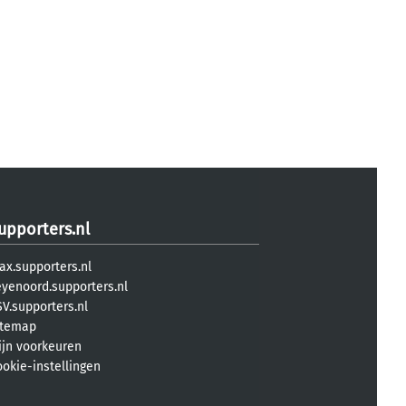
upporters.nl
ax.supporters.nl
eyenoord.supporters.nl
V.supporters.nl
itemap
ijn voorkeuren
ookie-instellingen