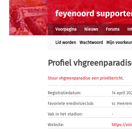
Voorpagina
Nieuws
Forums
In
Lid worden
Wachtwoord
Mijn voorkeu
Profiel vhgreenparadis
Stuur vhgreenparadise een privébericht
.
Registratiedatum:
14 april 20
Favoriete eredivisieclub:
sc Heeren
Vak in het stadion:
-
Website:
https://vi