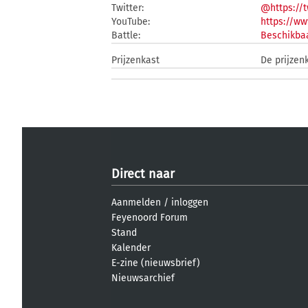
Twitter:
@https://t
YouTube:
https://w
Battle:
Beschikbaa
Prijzenkast
De prijzen
Direct naar
Aanmelden
/
inloggen
Feyenoord Forum
Stand
Kalender
E-zine (nieuwsbrief)
Nieuwsarchief