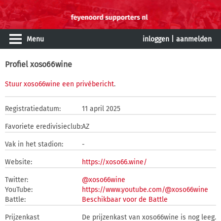
Menu
inloggen
|
aanmelden
Profiel xoso66wine
Stuur xoso66wine een privébericht
.
Registratiedatum:
11 april 2025
Favoriete eredivisieclub:
AZ
Vak in het stadion:
-
Website:
https://xoso66.wine/
Twitter:
@xoso66wine
YouTube:
https://www.youtube.com/@xoso66wine
Battle:
Beschikbaar voor de Battle
Prijzenkast
De prijzenkast van xoso66wine is nog leeg.