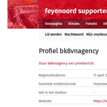
Voorpagina
Nieuws
Forums
In
Lid worden
Wachtwoord
Mijn voorkeu
Profiel bk8vnagency
Stuur bk8vnagency een privébericht
.
Registratiedatum:
11 april 
Favoriete eredivisieclub:
Feyenoo
Vak in het stadion:
-
Website:
https://