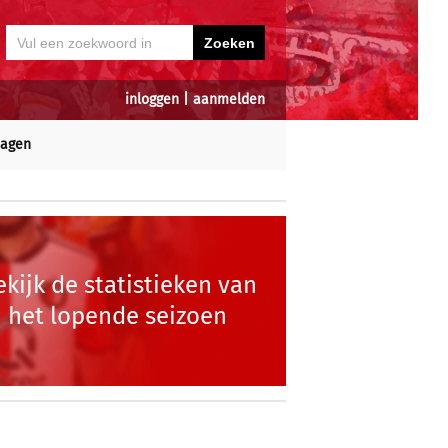
inloggen
|
aanmelden
dagen
ekijk de statistieken van
het lopende seizoen