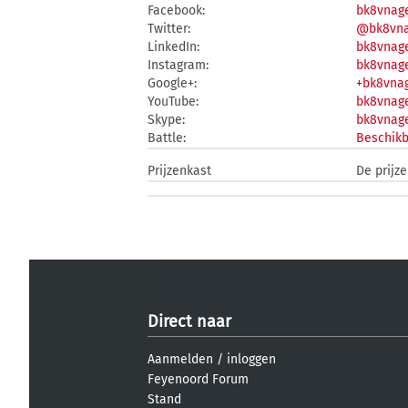
Facebook:
bk8vnag
Twitter:
@bk8vna
LinkedIn:
bk8vnag
Instagram:
bk8vnag
Google+:
+bk8vna
YouTube:
bk8vnag
Skype:
bk8vnag
Battle:
Beschikb
Prijzenkast
De prijz
Direct naar
Aanmelden
/
inloggen
Feyenoord Forum
Stand