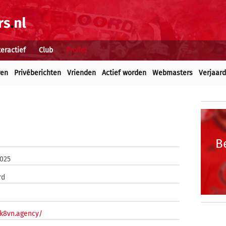
teractief
Club
Profiel
ren
Privéberichten
Vrienden
Actief worden
Webmasters
Verjaar
B
2025
rd
bk8vn.agency/