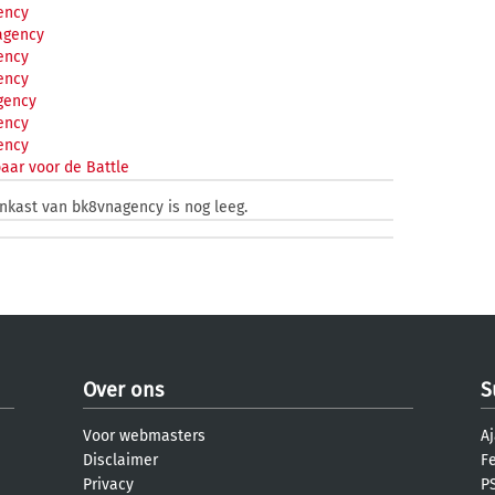
ency
gency
ency
ency
gency
ency
ency
aar voor de Battle
enkast van bk8vnagency is nog leeg.
Over ons
S
Voor webmasters
Aj
Disclaimer
F
Privacy
PS