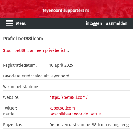
Menu
inloggen
|
aanmelden
Profiel bet88llcom
Stuur bet88llcom een privébericht
.
Registratiedatum:
10 april 2025
Favoriete eredivisieclub:
Feyenoord
Vak in het stadion:
-
Website:
https://bet88ll.com/
Twitter:
@bet88llcom
Battle:
Beschikbaar voor de Battle
Prijzenkast
De prijzenkast van bet88llcom is nog leeg.