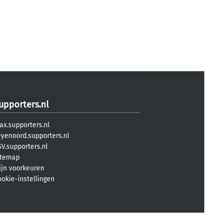
upporters.nl
ax.supporters.nl
eyenoord.supporters.nl
V.supporters.nl
itemap
ijn voorkeuren
ookie-instellingen