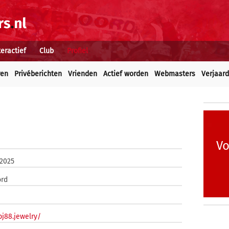
teractief
Club
Profiel
ren
Privéberichten
Vrienden
Actief worden
Webmasters
Verjaar
Vo
 2025
ord
bj88.jewelry/