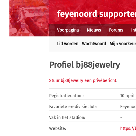
Voorpagina
Nieuws
Forums
In
Lid worden
Wachtwoord
Mijn voorkeu
Profiel bj88jewelry
Stuur bj88jewelry een privébericht
.
Registratiedatum:
10 april
Favoriete eredivisieclub:
Feyeno
Vak in het stadion:
-
Website:
https://