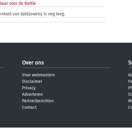
baar voor de Battle
enkast van bj88jewelry is nog leeg.
Over ons
S
Voor webmasters
Aj
Disclaimer
F
Privacy
PS
Adverteren
S
Partnerberichten
M
Contact
C