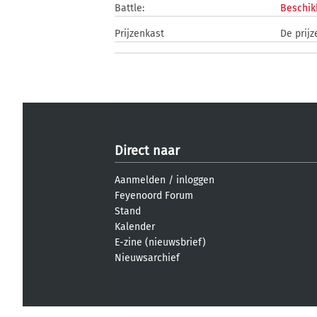
Battle:
Beschik
Prijzenkast
De prijz
Direct naar
Aanmelden
/
inloggen
Feyenoord Forum
Stand
Kalender
E-zine (nieuwsbrief)
Nieuwsarchief