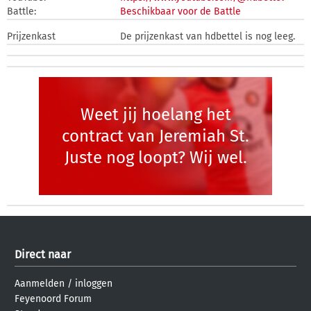
Battle:
Beschikbaar voor de Battle
Prijzenkast
De prijzenkast van hdbettel is nog leeg.
Weet jij hoelang het
contract van Jeremiah St.
Juste nog loopt? Wij wel.
Direct naar
Aanmelden
/
inloggen
Feyenoord Forum