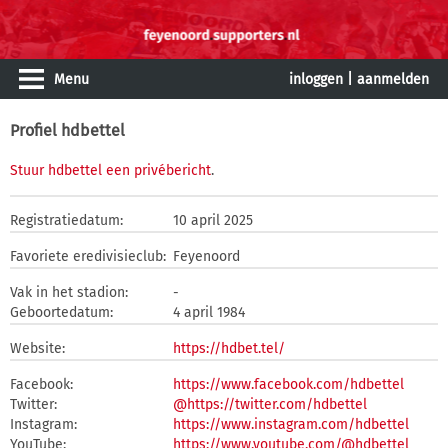
Menu
inloggen
|
aanmelden
Profiel hdbettel
Stuur hdbettel een privébericht
.
Registratiedatum:
10 april 2025
Favoriete eredivisieclub:
Feyenoord
Vak in het stadion:
-
Geboortedatum:
4 april 1984
Website:
https://hdbet.tel/
Facebook:
https://www.facebook.com/hdbettel
Twitter:
@https://twitter.com/hdbettel
Instagram:
https://www.instagram.com/hdbettel
YouTube:
https://www.youtube.com/@hdbettel