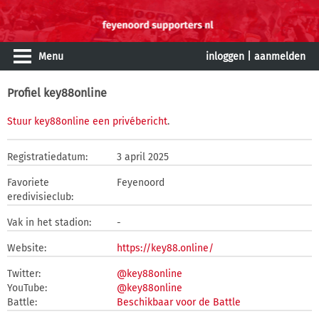
Menu
inloggen
|
aanmelden
Profiel key88online
Stuur key88online een privébericht
.
Registratiedatum:
3 april 2025
Favoriete
Feyenoord
eredivisieclub:
Vak in het stadion:
-
Website:
https://key88.online/
Twitter:
@key88online
YouTube:
@key88online
Battle:
Beschikbaar voor de Battle