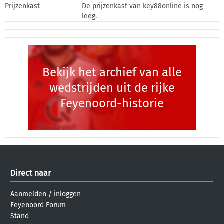
Prijzenkast
De prijzenkast van key88online is nog
leeg.
Bekijk het archief van alle
wedstrijden uit de rijke
Feyenoord-historie
Direct naar
Aanmelden
/
inloggen
Feyenoord Forum
Stand