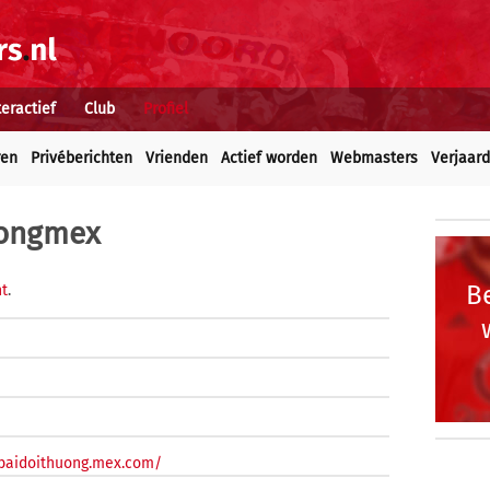
teractief
Club
Profiel
ren
Privéberichten
Vrienden
Actief worden
Webmasters
Verjaar
uongmex
Be
ht
.
baidoithuong.mex.com/