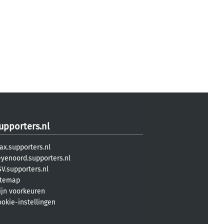
upporters.nl
ax.supporters.nl
eyenoord.supporters.nl
V.supporters.nl
itemap
ijn voorkeuren
ookie-instellingen