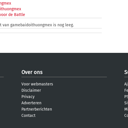
ngmex
ithuongmex
voor de Battle
st van gamebaidoithuongmex is nog leeg.
Over ons
S
Voor webmasters
Aj
Disclaimer
F
Privacy
PS
Adverteren
S
Partnerberichten
M
Contact
C