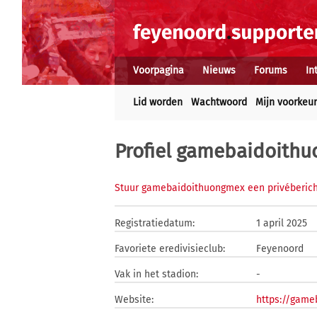
Voorpagina
Nieuws
Forums
In
Lid worden
Wachtwoord
Mijn voorkeu
Profiel gamebaidoith
Stuur gamebaidoithuongmex een privéberic
Registratiedatum:
1 april 2025
Favoriete eredivisieclub:
Feyenoord
Vak in het stadion:
-
Website:
https://game