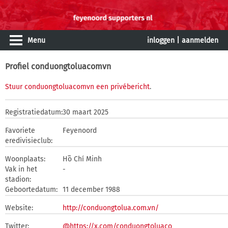
Menu
inloggen
|
aanmelden
Profiel conduongtoluacomvn
Stuur conduongtoluacomvn een privébericht
.
Registratiedatum:
30 maart 2025
Favoriete
Feyenoord
eredivisieclub:
Woonplaats:
Hồ Chí Minh
Vak in het
-
stadion:
Geboortedatum:
11 december 1988
Website:
http://conduongtolua.com.vn/
Twitter:
@https://x.com/conduongtoluaco