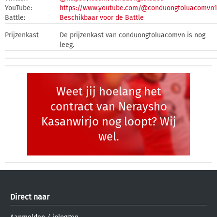
YouTube:
https://www.youtube.com/@conduongtoluacomvn1
Battle:
Beschikbaar voor de Battle
Prijzenkast
De prijzenkast van conduongtoluacomvn is nog
leeg.
Weet jij hoelang het
contract van Neraysho
Kasanwirjo nog loopt? Wij
wel.
Direct naar