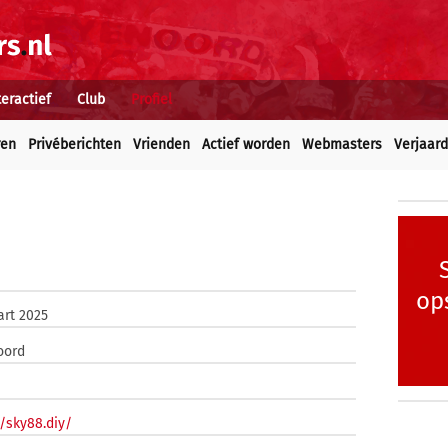
teractief
Club
Profiel
ren
Privéberichten
Vrienden
Actief worden
Webmasters
Verjaar
op
rt 2025
oord
//sky88.diy/