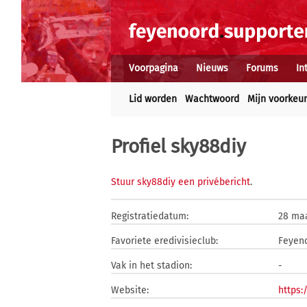
Voorpagina
Nieuws
Forums
In
Lid worden
Wachtwoord
Mijn voorkeu
Profiel sky88diy
Stuur sky88diy een privébericht
.
Registratiedatum:
28 maa
Favoriete eredivisieclub:
Feyen
Vak in het stadion:
-
Website:
https: