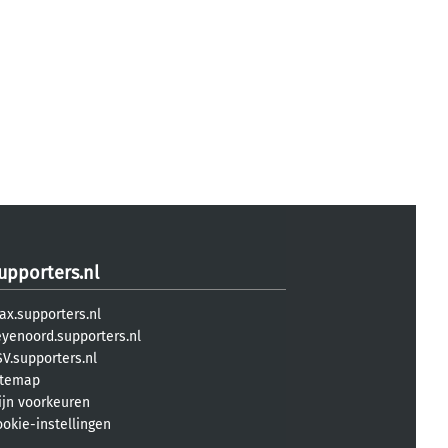
upporters.nl
ax.supporters.nl
eyenoord.supporters.nl
V.supporters.nl
itemap
ijn voorkeuren
ookie-instellingen