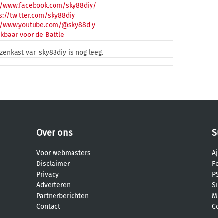
://www.facebook.com/sky88diy/
://twitter.com/sky88diy
://www.youtube.com/@sky88diy
kbaar voor de Battle
jzenkast van sky88diy is nog leeg.
Over ons
S
Voor webmasters
Aj
Disclaimer
F
Privacy
PS
Adverteren
S
Partnerberichten
M
Contact
C