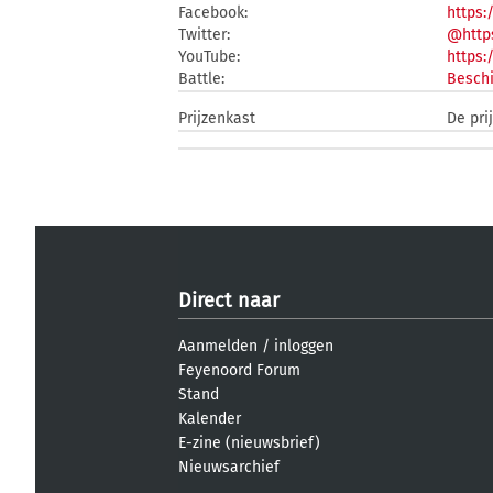
Facebook:
https
Twitter:
@https
YouTube:
https
Battle:
Beschi
Prijzenkast
De pri
Direct naar
Aanmelden
/
inloggen
Feyenoord Forum
Stand
Kalender
E-zine (nieuwsbrief)
Nieuwsarchief