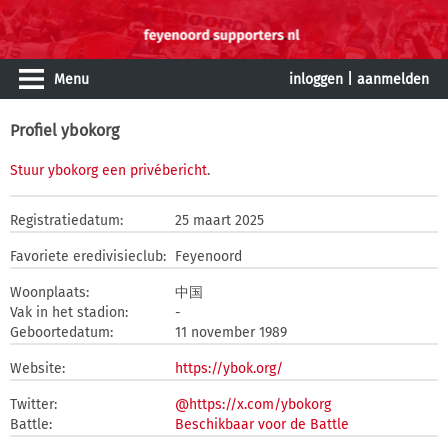
Menu
inloggen
|
aanmelden
Profiel ybokorg
Stuur ybokorg een privébericht
.
Registratiedatum:
25 maart 2025
Favoriete eredivisieclub:
Feyenoord
Woonplaats:
中国
Vak in het stadion:
-
Geboortedatum:
11 november 1989
Website:
https://ybok.org/
Twitter:
@https://x.com/ybokorg
Battle:
Beschikbaar voor de Battle