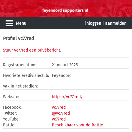
Menu
inloggen
|
aanmelden
Profiel vc77red
Stuur vc77red een privébericht
.
Registratiedatum:
21 maart 2025
Favoriete eredivisieclub:
Feyenoord
Vak in het stadion:
-
Website:
https://vc77.red/
Facebook:
vc77red
Twitter:
@vc77red
YouTube:
vc77red
Battle:
Beschikbaar voor de Battle